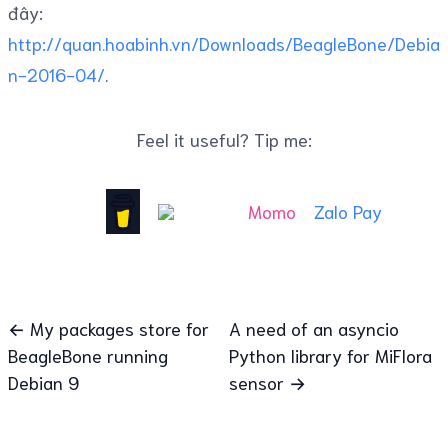
đây:
http://quan.hoabinh.vn/Downloads/BeagleBone/Debia
n-2016-04/
.
Feel it useful? Tip me:
Momo
Zalo Pay
← My packages store for
A need of an asyncio
BeagleBone running
Python library for MiFlora
Debian 9
sensor →