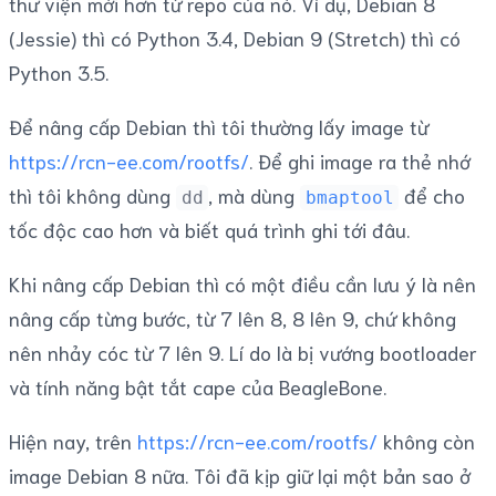
thư viện mới hơn từ repo của nó. Ví dụ, Debian 8
(Jessie) thì có Python 3.4, Debian 9 (Stretch) thì có
Python 3.5.
Để nâng cấp Debian thì tôi thường lấy image từ
https://rcn-ee.com/rootfs/
. Để ghi image ra thẻ nhớ
thì tôi không dùng
, mà dùng
để cho
dd
bmaptool
tốc độc cao hơn và biết quá trình ghi tới đâu.
Khi nâng cấp Debian thì có một điều cần lưu ý là nên
nâng cấp từng bước, từ 7 lên 8, 8 lên 9, chứ không
nên nhảy cóc từ 7 lên 9. Lí do là bị vướng bootloader
và tính năng bật tắt cape của BeagleBone.
Hiện nay, trên
https://rcn-ee.com/rootfs/
không còn
image Debian 8 nữa. Tôi đã kịp giữ lại một bản sao ở