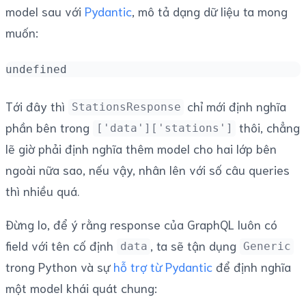
model sau với
Pydantic
, mô tả dạng dữ liệu ta mong
muốn:
undefined
Tới đây thì
chỉ mới định nghĩa
StationsResponse
phần bên trong
thôi, chẳng
['data']['stations']
lẽ giờ phải định nghĩa thêm model cho hai lớp bên
ngoài nữa sao, nếu vậy, nhân lên với số câu queries
thì nhiều quá.
Đừng lo, để ý rằng response của GraphQL luôn có
field với tên cố định
, ta sẽ tận dụng
data
Generic
trong Python và sự
hỗ trợ từ Pydantic
để định nghĩa
một model khái quát chung: