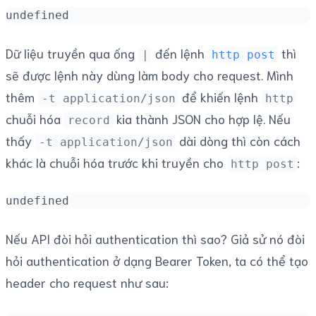
undefined
Dữ liệu truyền qua ống
đến lệnh
thì
|
http post
sẽ được lệnh này dùng làm body cho request. Mình
thêm
để khiến lệnh
-t application/json
http
chuỗi hóa
kia thành JSON cho hợp lệ. Nếu
record
thấy
dài dòng thì còn cách
-t application/json
khác là chuỗi hóa trước khi truyền cho
:
http post
undefined
Nếu API đòi hỏi authentication thì sao? Giả sử nó đòi
hỏi authentication ở dạng Bearer Token, ta có thể tạo
header cho request như sau: