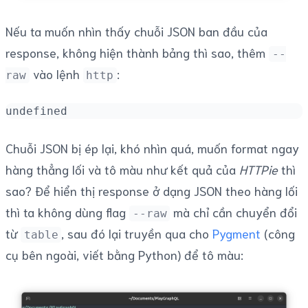
Nếu ta muốn nhìn thấy chuỗi JSON ban đầu của
response, không hiện thành bảng thì sao, thêm
--
vào lệnh
:
raw
http
undefined
Chuỗi JSON bị ép lại, khó nhìn quá, muốn format ngay
hàng thẳng lối và tô màu như kết quả của
HTTPie
thì
sao? Để hiển thị response ở dạng JSON theo hàng lối
thì ta không dùng flag
mà chỉ cần chuyển đổi
--raw
từ
, sau đó lại truyền qua cho
Pygment
(công
table
cụ bên ngoài, viết bằng Python) để tô màu: