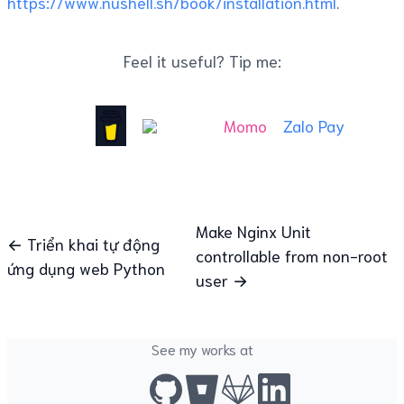
https://www.nushell.sh/book/installation.html
.
Feel it useful? Tip me:
Momo
Zalo Pay
Make Nginx Unit
← Triển khai tự động
controllable from non-root
ứng dụng web Python
user →
See my works at