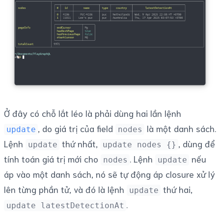
Ở đây có chỗ lắt léo là phải dùng hai lần lệnh
, do giá trị của field
là một danh sách.
update
nodes
Lệnh
thứ nhất,
, dùng để
update
update nodes {}
tính toán giá trị mới cho
. Lệnh
nếu
nodes
update
áp vào một danh sách, nó sẽ tự động áp closure xử lý
lên từng phần tử, và đó là lệnh
thứ hai,
update
.
update latestDetectionAt