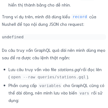
hiển thị thành bảng cho dễ nhìn.
Trong ví dụ trên, mình đã dùng kiểu
của
record
Nushell để tạo nội dung JSON cho request:
undefined
Do câu truy vấn GraphQL quá dài nên mình dùng mẹo
sau để ra được câu lệnh thật ngắn:
Lưu câu truy vấn vào file
stations.gql
rồi đọc lên
(
).
open --raw queries/stations.gql
Phần cung cấp
cho GraphQL cũng có
variables
thể dài dòng, nên mình lưu vào biến
rồi sử
vars
dụng: