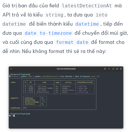
Giá trị ban đầu của field
mà
latestDetectionAt
API trả về là kiểu
, ta đưa qua
string
into
để biến thành kiểu
, tiếp đến
datetime
datetime
đưa qua
để chuyển đổi múi giờ,
date to-timezone
và cuối cùng đưa qua
để format cho
format date
dễ nhìn. Nếu không format thì sẽ ra thế này: