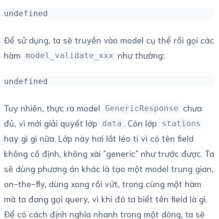
undefined
Để sử dụng, ta sẽ truyền vào model cụ thể rồi gọi các
hàm
như thường:
model_validate_xxx
undefined
Tuy nhiên, thực ra model
chưa
GenericResponse
đủ, vì mới giải quyết lớp
. Còn lớp
data
stations
hay gì gì nữa. Lớp này hơi lắt léo tí vì có tên field
không cố định, không xài "generic" như trước được. Ta
sẽ dùng phương án khác là tạo một model trung gian,
on-the-fly, dùng xong rồi vứt, trong cùng một hàm
mà ta đang gọi query, vì khi đó ta biết tên field là gì.
Để có cách định nghĩa nhanh trong một dòng, ta sẽ