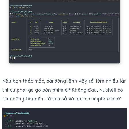
Nếu bạn thắc mắc, xài dòng lệnh vậy rồi làm nhiều lần
thì cứ phải gõ gõ bàn phím à? Không đâu, Nushell có
tính năng tìm kiếm từ lịch sử và auto-complete mà?