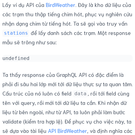
Lấy ví dụ API của
BirdWeather
. Đây là kho dữ liệu của
các trạm thu thập tiếng chim hót, phục vụ nghiên cứu
nhận dạng chim từ tiếng hót. Ta sẽ gọi vào truy vấn
để lấy danh sách các trạm. Một response
stations
mẫu sẽ trông như sau:
undefined
Ta thấy response của GraphQL API có đặc điểm là
phải đi sâu hai lớp mới tới dữ liệu thực sự ta quan tâm.
Cấu trúc của nó luôn có field
, rồi tới field cùng
data
tên với query, rồi mới tới dữ liệu ta cần. Khi nhận dữ
liệu từ bên ngoài, như từ API, ta luôn phải làm bước
validate (kiểm tra hợp lệ). Để phục vụ cho việc này, ta
sẽ dựa vào tài liệu
API BirdWeather
, và định nghĩa các