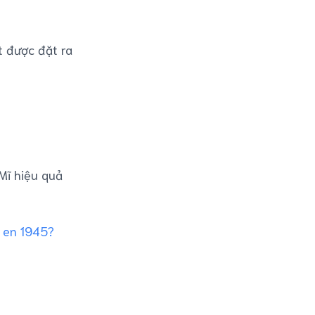
t được đặt ra
Mĩ hiệu quả
e en 1945?