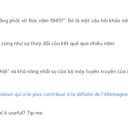
ắng phát xít Đức năm 1945?". Đó là một câu hỏi khảo sá
, cũng như sự thay đổi của kết quả qua nhiều năm:
thật" và khả năng nhồi sọ của bộ máy tuyên truyền của 
nation qui a le plus contribué à la défaite de l’Allemagn
l it useful? Tip me: