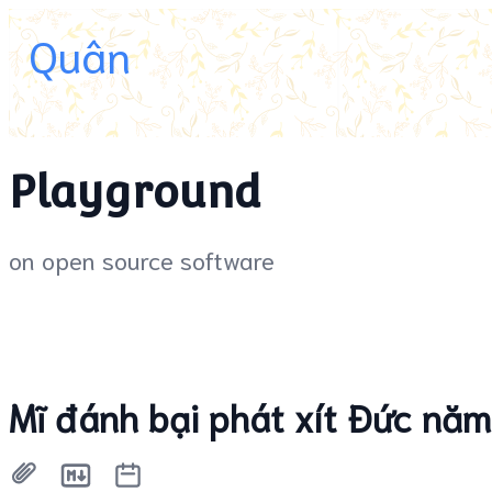
Quân
Playground
on open source software
Mĩ đánh bại phát xít Đức nă