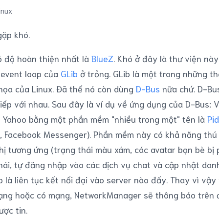
inux
gặp khó.
ó độ hoàn thiện nhất là
BlueZ
. Khó ở đây là thư viện nà
 event loop của
GLib
ở trỏng. GLib là một trong những th
ồ họa của Linux. Đã thế nó còn dùng
D-Bus
nữa chứ. D-Bu
iếp với nhau. Sau đây là ví dụ về ứng dụng của D-Bus: 
t Yahoo bằng một phần mềm "nhiều trong một" tên là
Pid
t, Facebook Messenger). Phần mềm này có khả năng thú v
hị tương ứng (trạng thái màu xám, các avatar bạn bè bị
thái, tự đăng nhập vào các dịch vụ chat và cập nhật dan
là liên tục kết nối đại vào server nào đấy. Thay vì vậy 
 mạng hoặc có mạng, NetworkManager sẽ thông báo trên
ợc tin.