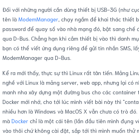
Đối với những người cần dùng thiết bị USB-3G (như c
tên là
ModemManager
, chạy ngầm để khai thác thiết 
password để quay số vào nhà mạng đó, bật sang chế đ
qua D-Bus. Chẳng hạn khi cắm thiết bị vào thì danh 
bạn có thể viết ứng dụng riêng để gửi tin nhắn SMS, lấy
ModemManager qua D-Bus.
Kể ra mới thấy, thực sự thì Linux rất tân tiến. Mảng Li
nghề với Linux là mảng server, web app, nhưng lại có 
manh nha xây dựng một đường bus cho các container th
Docker mới nhớ, cho tới lúc mình viết bài này thì "cont
nhiều hơn là Windows và MacOS X vẫn chưa có trò đó. 
mà
Docker
chỉ là một cái tên (lần đầu tiên mình đụng 
vào thôi chứ không cài đặt, sắp tới thì mình muốn thử