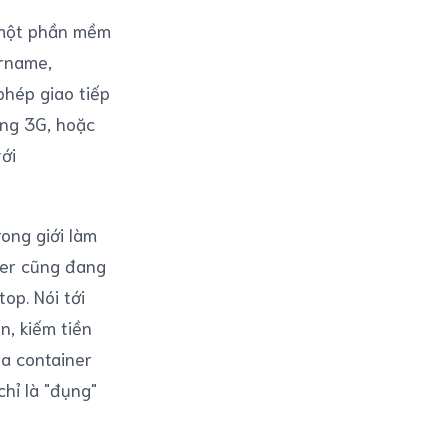
ó một phần mềm
ername,
hép giao tiếp
ạng 3G, hoặc
ới
rong giới làm
ner cũng đang
op. Nói tới
n, kiếm tiền
a container
 chỉ là "đụng"