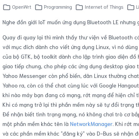
OpenWrt
Programming
Internet of Things
L
Nghe đồn giới IoT muốn ứng dụng Bluetooth LE nhưng 
Quay đi quay lại thì mình thấy thư viện về Bluetooth c
với mục đích dành cho viết ứng dụng Linux, vì nó dùng
của bộ GTK, bộ toolkit dành cho lập trình giao diện đ
giao tiếp chung, cho phép các ứng dụng desktop giao t
Yahoo Messenger còn phổ biến, dân Linux thường cha
Yahoo ra, còn có thể chat cùng lúc với Google Hangou
khi nào máy bạn đang có mạng, rớt mạng để hiện chỉ t
Khi có mạng trở lại thì phần mềm này sẽ tự đổi trạng 
Để nhận biết tình trạng mạng, nó không chơi trò cơ bắp 
một phần mềm khác tên là
NetworkManager
. Khi rớt
và các phần mềm khác "đăng ký" vào D-Bus sẽ nhận đư