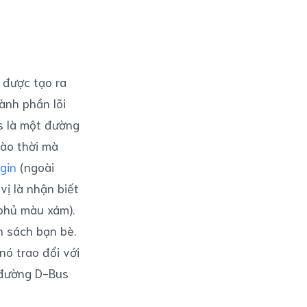
y được tạo ra
ành phần lõi
s là một đường
Vào thời mà
gin
(ngoài
ị là nhận biết
 phủ màu xám).
h sách bạn bè.
nó trao đổi với
 đường D-Bus