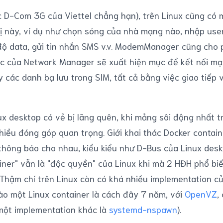
ục D-Com 3G của Viettel chẳng hạn), trên Linux cũng c
bị này, ví dụ như chọn sóng của nhà mạng nào, nhập us
ộ data, gửi tin nhắn SMS v.v. ModemManager cũng cho p
mục của Network Manager sẽ xuất hiện mục để kết nối m
 các danh bạ lưu trong SIM, tất cả bằng việc giao tiếp v
nux desktop có vẻ bị lãng quên, khi mảng sôi động nhất t
nhiều đóng góp quan trọng. Giới khai thác Docker contai
ông báo cho nhau, kiểu kiểu như D-Bus của Linux deskt
ainer" vẫn là "độc quyền" của Linux khi mà 2 HĐH phổ biế
Thậm chí trên Linux còn có khá nhiều implementation củ
vào một Linux container là cách đây 7 năm, với
OpenVZ
,
 một implementation khác là
systemd-nspawn
).