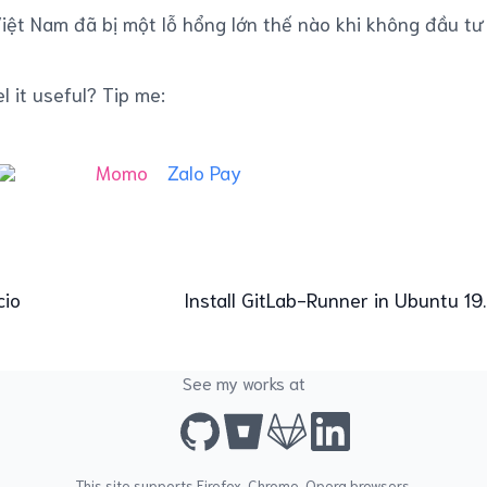
iệt Nam đã bị một lỗ hổng lớn thế nào khi không đầu tư 
l it useful? Tip me:
Momo
Zalo Pay
cio
Install GitLab-Runner in Ubuntu 19
See my works at
This site supports
Firefox
,
Chrome
,
Opera
browsers.