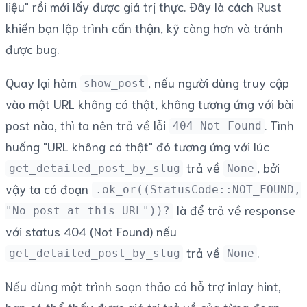
liệu" rồi mới lấy được giá trị thực. Đây là cách Rust
khiến bạn lập trình cẩn thận, kỹ càng hơn và tránh
được bug.
Quay lại hàm
, nếu người dùng truy cập
show_post
vào một URL không có thật, không tương ứng với bài
post nào, thì ta nên trả về lỗi
. Tình
404 Not Found
huống "URL không có thật" đó tương ứng với lúc
trả về
, bởi
get_detailed_post_by_slug
None
vậy ta có đoạn
.ok_or((StatusCode::NOT_FOUND,
là để trả về response
"No post at this URL"))?
với status 404 (Not Found) nếu
trả về
.
get_detailed_post_by_slug
None
Nếu dùng một trình soạn thảo có hỗ trợ inlay hint,
bạn có thể thấy được giá trị trả về của từng đoạn