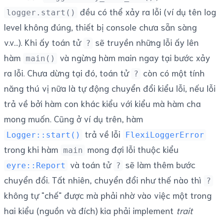
đều có thể xảy ra lỗi (ví dụ tên log
logger.start()
level không đúng, thiết bị console chưa sẵn sàng
v.v...). Khi ấy toán tử
sẽ truyền những lỗi ấy lên
?
hàm
và ngừng hàm main ngay tại bước xảy
main()
ra lỗi. Chưa dừng tại đó, toán tử
còn có một tính
?
năng thú vị nữa là tự động chuyển đổi kiểu lỗi, nếu lỗi
trả về bởi hàm con khác kiểu với kiểu mà hàm cha
mong muốn. Cũng ở ví dụ trên, hàm
trả về lỗi
Logger::start()
FlexiLoggerError
trong khi hàm
mong đợi lỗi thuộc kiểu
main
và toán tử
sẽ làm thêm bước
eyre::Report
?
chuyển đổi. Tất nhiên, chuyển đổi như thế nào thì
?
không tự "chế" được mà phải nhờ vào việc một trong
hai kiểu (nguồn và đích) kia phải implement
trait