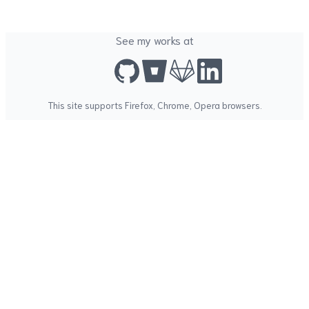
See my works at
This site supports
Firefox
,
Chrome
,
Opera
browsers.