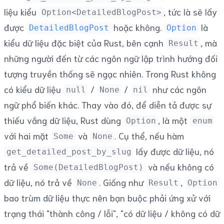
liệu kiểu
, tức là sẽ lấy
Option<DetailedBlogPost>
được
hoặc không.
là
DetailedBlogPost
Option
kiểu dữ liệu đặc biệt của Rust, bên cạnh
, mà
Result
những người đến từ các ngôn ngữ lập trình hướng đối
tượng truyền thống sẽ ngạc nhiên. Trong Rust không
có kiểu dữ liệu
/
/
như các ngôn
null
None
nil
ngữ phổ biến khác. Thay vào đó, để diễn tả được sự
thiếu vắng dữ liệu, Rust dùng
, là một
Option
enum
với hai mặt
và
. Cụ thể, nếu hàm
Some
None
lấy được dữ liệu, nó
get_detailed_post_by_slug
trả về
và nếu không có
Some(DetailedBlogPost)
dữ liệu, nó trả về
. Giống như
,
None
Result
Option
bao trùm dữ liệu thực nên bạn buộc phải ứng xử với
trạng thái "thành công / lỗi", "có dữ liệu / không có dữ