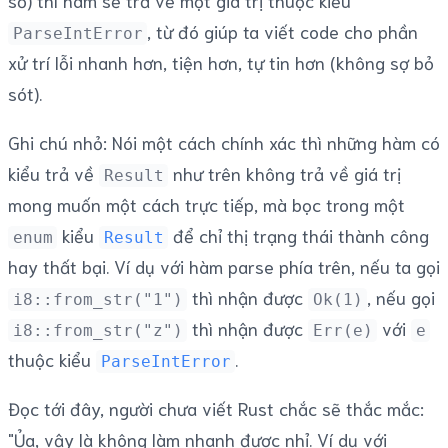
số) thì hàm sẽ trả về một giá trị thuộc kiểu
, từ đó giúp ta viết code cho phần
ParseIntError
xử trí lỗi nhanh hơn, tiện hơn, tự tin hơn (không sợ bỏ
sót).
Ghi chú nhỏ: Nói một cách chính xác thì những hàm có
kiểu trả về
như trên không trả về giá trị
Result
mong muốn một cách trực tiếp, mà bọc trong một
kiểu
để chỉ thị trạng thái thành công
enum
Result
hay thất bại. Ví dụ với hàm parse phía trên, nếu ta gọi
thì nhận được
, nếu gọi
i8::from_str("1")
Ok(1)
thì nhận được
với
i8::from_str("z")
Err(e)
e
thuộc kiểu
.
ParseIntError
Đọc tới đây, người chưa viết Rust chắc sẽ thắc mắc:
"Ủa, vậy là không làm nhanh được nhỉ. Ví dụ với