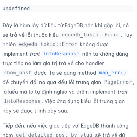
undefined
Đây là hàm lấy dữ liệu từ EdgeDB nên khi gặp lỗi, nó
sẽ trả về lỗi thuộc kiểu
. Tuy
edgedb_tokio::Error
nhiên
không được
edgedb_tokio::Error
implement
trait
nên ta không dùng
IntoResponse
trực tiếp nó làm giá trị trả về cho handler
được. Ta sẽ dùng method
show_post
map_err()
để chuyển đổi nó qua kiểu lỗi trung gian
,
PageError
là kiểu mà ta tự định nghĩa và thêm implement
trait
. Việc ứng dụng kiểu lỗi trung gian
IntoResponse
này sẽ được trình bày sau.
Tiếp đến, nếu việc giao tiếp với EdgeDB thành công,
hàm
sẽ trả về dữ
get_detailed_post_by_slug