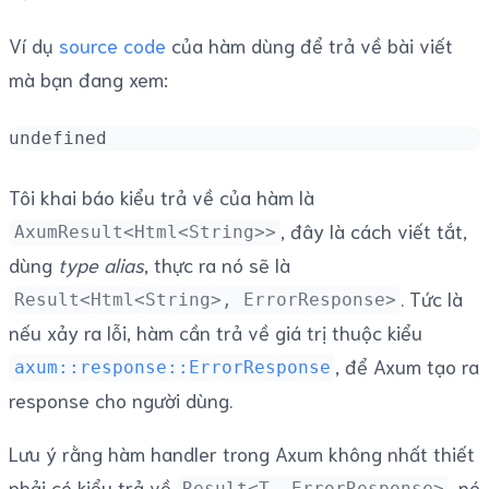
Ví dụ
source code
của hàm dùng để trả về bài viết
mà bạn đang xem:
undefined
Tôi khai báo kiểu trả về của hàm là
, đây là cách viết tắt,
AxumResult<Html<String>>
dùng
type alias
, thực ra nó sẽ là
. Tức là
Result<Html<String>, ErrorResponse>
nếu xảy ra lỗi, hàm cần trả về giá trị thuộc kiểu
, để Axum tạo ra
axum::response::ErrorResponse
response cho người dùng.
Lưu ý rằng hàm handler trong Axum không nhất thiết
phải có kiểu trả về
, nó