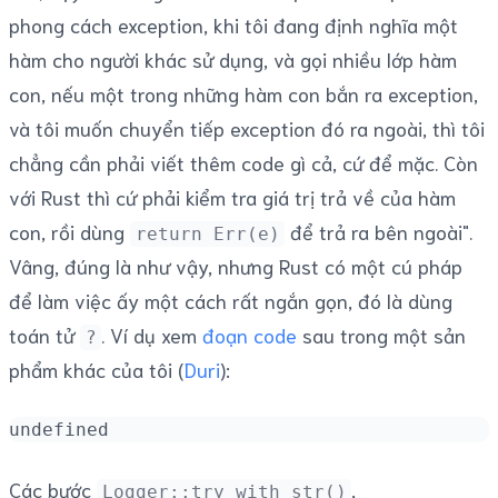
phong cách exception, khi tôi đang định nghĩa một
hàm cho người khác sử dụng, và gọi nhiều lớp hàm
con, nếu một trong những hàm con bắn ra exception,
và tôi muốn chuyển tiếp exception đó ra ngoài, thì tôi
chẳng cần phải viết thêm code gì cả, cứ để mặc. Còn
với Rust thì cứ phải kiểm tra giá trị trả về của hàm
con, rồi dùng
để trả ra bên ngoài".
return Err(e)
Vâng, đúng là như vậy, nhưng Rust có một cú pháp
để làm việc ấy một cách rất ngắn gọn, đó là dùng
toán tử
. Ví dụ xem
đoạn code
sau trong một sản
?
phẩm khác của tôi (
Duri
):
undefined
Các bước
,
Logger::try_with_str()