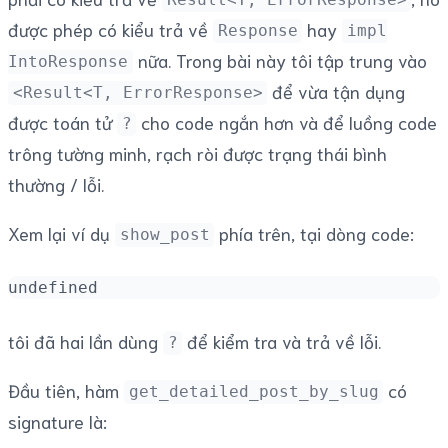
Result<T, ErrorResponse>
được phép có kiểu trả về
hay
Response
impl
nữa. Trong bài này tôi tập trung vào
IntoResponse
để vừa tận dụng
<Result<T, ErrorResponse>
được toán tử
cho code ngắn hơn và để luồng code
?
trông tường minh, rạch ròi được trạng thái bình
thường / lỗi.
Xem lại ví dụ
phía trên, tại dòng code:
show_post
undefined
tôi đã hai lần dùng
để kiểm tra và trả về lỗi.
?
Đầu tiên, hàm
có
get_detailed_post_by_slug
signature là: