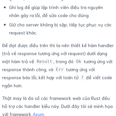
Ghi log để giúp lập trình viên điều tra nguyên
nhân gây ra lỗi, để sửa code cho đúng.
Giữ cho server không bị sập, tiếp tục phục vụ các
request khác.
Để đạt được điều trên thì ta nên thiết kế hàm handler
(trả về response tương ứng với request) dưới dạng
một hàm trả về
, trong đó
tương ứng với
Result
Ok
response thành công, và
tương ứng với
Err
response báo lỗi, kết hợp với toán tử
để viết code
?
ngắn hơn.
Thật may là đa số các framework web của Rust đều
hỗ trợ các handler kiểu này. Dưới đây tôi sẽ minh họa
với framework
Axum
.