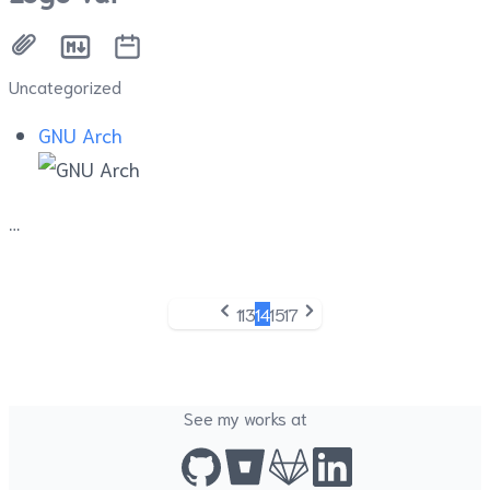
Uncategorized
GNU Arch
1
13
14
15
17
Previous
Next
See my works at