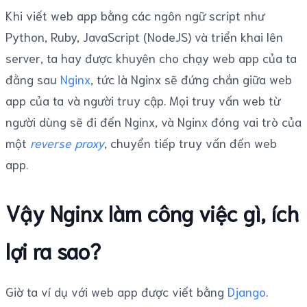
Khi viết web app bằng các ngôn ngữ script như
Python, Ruby, JavaScript (NodeJS) và triển khai lên
server, ta hay được khuyên cho chạy web app của ta
đằng sau
Nginx
, tức là Nginx sẽ đứng chắn giữa web
app của ta và người truy cập. Mọi truy vấn web từ
người dùng sẽ đi đến Nginx, và Nginx đóng vai trò của
một
reverse proxy
, chuyển tiếp truy vấn đến web
app.
Vậy Nginx làm công việc gì, ích
lợi ra sao?
Giờ ta ví dụ với web app được viết bằng
Django
.