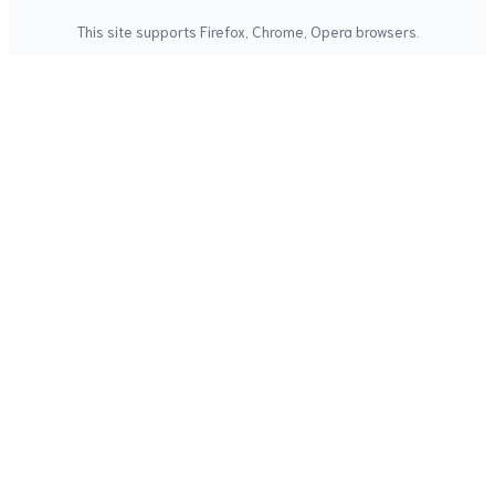
This site supports
Firefox
,
Chrome
,
Opera
browsers.