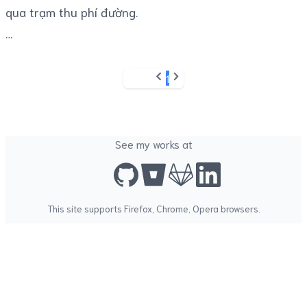
qua trạm thu phí đường.
1
Previous
Next
See my works at
This site supports
Firefox
,
Chrome
,
Opera
browsers.