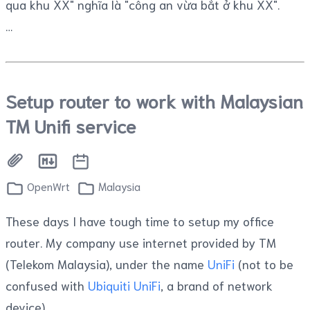
qua khu XX" nghĩa là "công an vừa bắt ở khu XX".
Setup router to work with Malaysian
TM Unifi service
OpenWrt
Malaysia
These days I have tough time to setup my office
router. My company use internet provided by TM
(Telekom Malaysia), under the name
UniFi
(not to be
confused with
Ubiquiti UniFi
, a brand of network
device).