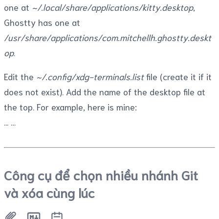
one at
~/.local/share/applications/kitty.desktop
,
Ghostty has one at
/usr/share/applications/com.mitchellh.ghostty.deskt
op
.
Edit the
~/.config/xdg-terminals.list
file (create it if it
does not exist). Add the name of the desktop file at
the top. For example, here is mine:
...
Công cụ để chọn nhiều nhánh Git
và xóa cùng lúc