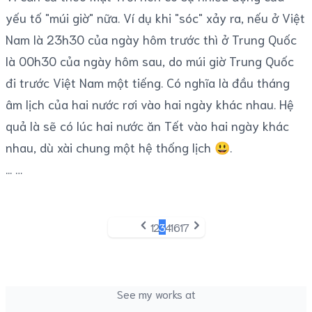
yếu tố "múi giờ" nữa. Ví dụ khi "sóc" xảy ra, nếu ở Việt
Nam là 23h30 của ngày hôm trước thì ở Trung Quốc
là 00h30 của ngày hôm sau, do múi giờ Trung Quốc
đi trước Việt Nam một tiếng. Có nghĩa là đầu tháng
âm lịch của hai nước rơi vào hai ngày khác nhau. Hệ
quả là sẽ có lúc hai nước ăn Tết vào hai ngày khác
nhau, dù xài chung một hệ thống lịch 😃.
...
1
2
3
4
16
17
Previous
Next
See my works at