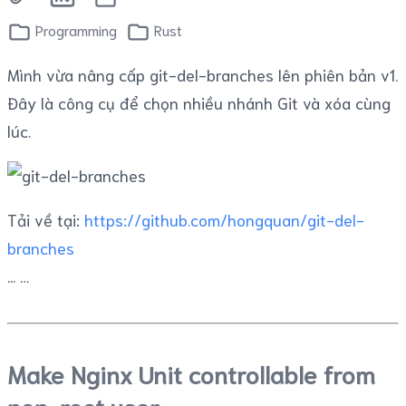
Programming
Rust
Mình vừa nâng cấp git-del-branches lên phiên bản v1.
Đây là công cụ để chọn nhiều nhánh Git và xóa cùng
lúc.
Tải về tại:
https://github.com/hongquan/git-del-
branches
...
Make Nginx Unit controllable from
non-root user