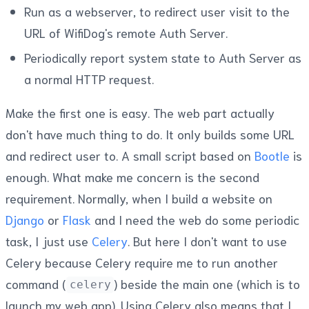
Run as a webserver, to redirect user visit to the
URL of WifiDog's remote Auth Server.
Periodically report system state to Auth Server as
a normal HTTP request.
Make the first one is easy. The web part actually
don't have much thing to do. It only builds some URL
and redirect user to. A small script based on
Bootle
is
enough. What make me concern is the second
requirement. Normally, when I build a website on
Django
or
Flask
and I need the web do some periodic
task, I just use
Celery
. But here I don't want to use
Celery because Celery require me to run another
command (
) beside the main one (which is to
celery
launch my web app). Using Celery also means that I