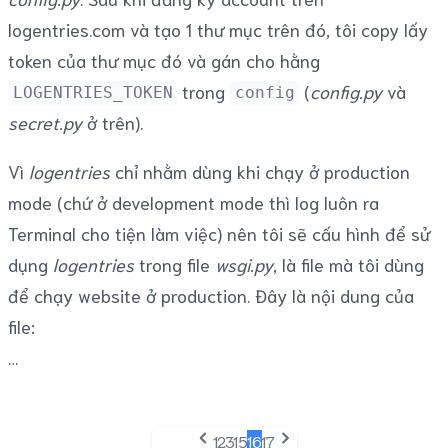
logentries.com và tạo 1 thư mục trên đó, tôi copy lấy
token của thư mục đó và gán cho hằng
trong
(
config.py
và
LOGENTRIES_TOKEN
config
secret.py
ở trên).
Vì
logentries
chỉ nhằm dùng khi chạy ở production
mode (chứ ở development mode thì log luôn ra
Terminal cho tiện làm việc) nên tôi sẽ cấu hình để sử
dụng
logentries
trong file
wsgi.py
, là file mà tôi dùng
để chạy website ở production. Đây là nội dung của
file:
1
2
3
15
16
17
Previous
Next