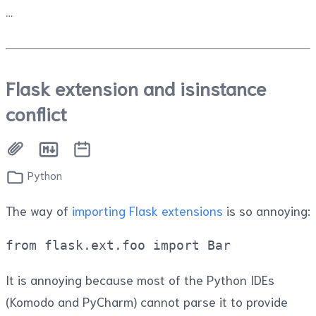
Flask extension and isinstance
conflict
Python
The way of
importing Flask extensions
is so annoying:
from
flask
.
ext
.
foo
import
Bar
It is annoying because most of the Python IDEs
(Komodo and PyCharm) cannot parse it to provide