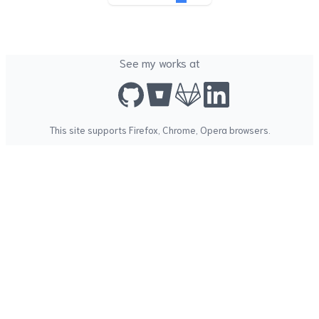
See my works at
This site supports
Firefox
,
Chrome
,
Opera
browsers.