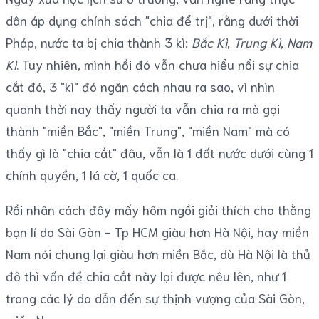
dân áp dụng chính sách "chia để trị", rằng dưới thời
Pháp, nước ta bị chia thành 3 kì:
Bắc Kì
,
Trung Kì
,
Nam
Kì
. Tuy nhiên, mình hồi đó vẫn chưa hiểu nổi sự chia
cắt đó, 3 "kì" đó ngăn cách nhau ra sao, vì nhìn
quanh thời nay thấy người ta vẫn chia ra mà gọi
thành "miền Bắc", "miền Trung", "miền Nam" mà có
thấy gì là "chia cắt" đâu, vẫn là 1 đất nước dưới cùng 1
chính quyền, 1 lá cờ, 1 quốc ca.
Rồi nhân cách đây mấy hôm ngồi giải thích cho thằng
bạn lí do Sài Gòn - Tp HCM giàu hơn Hà Nội, hay miền
Nam nói chung lại giàu hơn miền Bắc, dù Hà Nội là thủ
đô thì vấn đề chia cắt này lại được nêu lên, như 1
trong các lý do dẫn đến sự thịnh vượng của Sài Gòn,